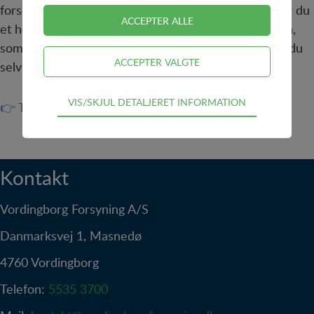
forsøger vi at informere berørte kunder via sms. Har du
et hemmeligt nummer eller bruger en arbejdstelefon,
som ikke er registreret på adressen, anbefaler vi, at du
selv tilmelder dit mobilnummer til vores sms service.
Teknisk
VIS/SKJUL DETALJERET INFORMATION
👉 Tilmeld dig sms service
Tekniske cookies er nødvendige for hjemmesidens
grundlæggende funktioner som fx navigation,
adgangskontrol samt indkøbskurv og kan derfor ikke
fravælges.
Kontakt
Statistik
Vordingborg Forsyning A/S
Statistik-cookies bruges til at optimere design,
brugervenlighed og effektiviteten af en hjemmeside.
Danmarksvej 1, Masnedø
Fx ved at indsamle besøgsstatistik om antal besøg
og hvordan hjemmesiden bruges.
4760 Vordingborg
Personalisering
Telefon:
5535 3700
Personaliserings-cookies (tracking-cookies) indsamler