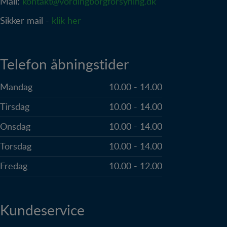
Mail:
kontakt@vordingborgforsyning.dk
brugerens digitale fodspor på tværs af flere
hjemmesider og registrerer, hvad brugeren
Sikker mail -
klik her
interesserer sig for/søger på for at kunne
personalisere indholdet på en hjemmeside - dvs. vise
indhold, som kan være interessant for den enkelte
bruger.
Telefon åbningstider
Mandag
10.00 - 14.00
Tirsdag
10.00 - 14.00
Onsdag
10.00 - 14.00
Torsdag
10.00 - 14.00
Fredag
10.00 - 12.00
Kundeservice