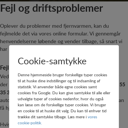
Fejl og driftsproblemer
Oplever du problemer med fjernvarmen, kan du
fejlmelde det via vores online formular. Vi gennemgår
henvendelserne løbende og vender tilbage, så snart vi
har mulighed for det.
Cookie-samtykke
Fejlmeld et problem med fjernvarmen
Denne hjemmeside bruger forskellige typer cookies
Ved akutte problemer, hvor varmen er helt væk eller
til at huske dine indstillinger og til indsamling af
55
der er risiko for skade, skal du i stedet ringe til os på
statistik. Vi anvender både egne cookies samt
35 37 00.
Uden for normal åbningstid bliver opkaldet
cookies fra Google. Du kan give samtykke til alle eller
udvalgte typer af cookies nedenfor, hvor du også
automatisk stillet videre til vores vagttelefon, så du kan
kan læse om de forskellige typer cookies. Vi bruger
få hjælp med det samme.
en cookie til at huske dit valg. Du kan til enhver tid
trække dit samtykke tilbage. Læs mere i
vores
cookie-politik.
Hvis der opstår planlagte eller akutte driftsstop,