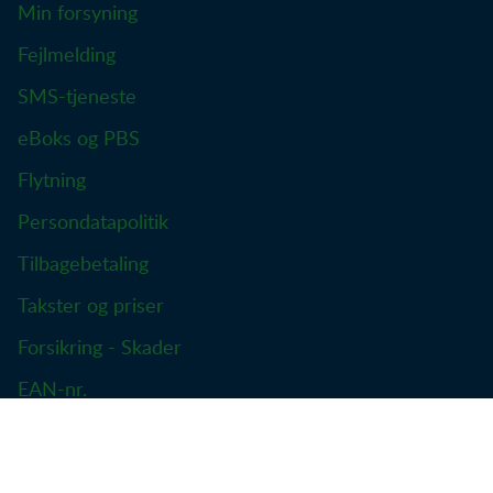
Min forsyning
Fejlmelding
SMS-tjeneste
eBoks og PBS
Flytning
Persondatapolitik
Tilbagebetaling
Takster og priser
Forsikring - Skader
EAN-nr.