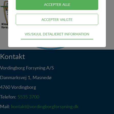
Teknisk
VIS/SKJUL DETALJERET INFORMATION
Tekniske cookies er nødvendige for hjemmesidens
grundlæggende funktioner som fx navigation,
adgangskontrol samt indkøbskurv og kan derfor ikke
Kontakt
fravælges.
Statistik
Vordingborg Forsyning A/S
Statistik-cookies bruges til at optimere design,
Danmarksvej 1, Masnedø
brugervenlighed og effektiviteten af en hjemmeside.
Fx ved at indsamle besøgsstatistik om antal besøg
4760 Vordingborg
og hvordan hjemmesiden bruges.
Telefon:
5535 3700
Personalisering
Mail:
kontakt@vordingborgforsyning.dk
Personaliserings-cookies (tracking-cookies) indsamler
brugerens digitale fodspor på tværs af flere