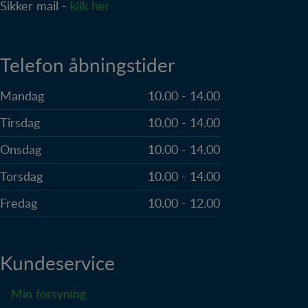
Sikker mail -
klik her
hjemmesider og registrerer, hvad brugeren
interesserer sig for/søger på for at kunne
personalisere indholdet på en hjemmeside - dvs. vise
indhold, som kan være interessant for den enkelte
Telefon åbningstider
bruger.
Mandag
10.00 - 14.00
Tirsdag
10.00 - 14.00
Onsdag
10.00 - 14.00
Torsdag
10.00 - 14.00
Fredag
10.00 - 12.00
Kundeservice
Min forsyning