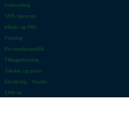
Fejlmelding
SMS-tjeneste
eBoks og PBS
Flytning
Persondatapolitik
Tilbagebetaling
Takster og priser
Forsikring - Skader
EAN-nr.
Find hurtigt vej