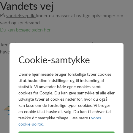
Vandets vej
På
vandetsvej.dk
finder du masser af nyttige oplysninger om
vand og spildevand.
Du kan besøge siden her
beskyttelse af vores drikkevand
Tænk på
, når du arbejder i
haven -
se en lille film her
.
Cookie-samtykke
Denne hjemmeside bruger forskellige typer cookies
til at huske dine indstillinger og til indsamling af
statistik. Vi anvender både egne cookies samt
cookies fra Google. Du kan give samtykke til alle eller
udvalgte typer af cookies nedenfor, hvor du også
kan læse om de forskellige typer cookies. Vi bruger
en cookie til at huske dit valg. Du kan til enhver tid
trække dit samtykke tilbage. Læs mere i
vores
cookie-politik.