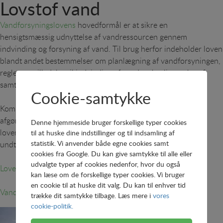
Lovstof vand
Vandforsyningslovens
hovedformål er at sikre en
hensigtsmæssig udnyttelse af vandressourcen gennem
indvinding og forsyning af vand. Til brug herfor indeholder loven
blandt andet bestemmelser om planlægning af vandforsyningen,
regler om tilladelse til indvinding af vand og kvaliteten heraf
samt om ekspropriation til fordel fra vandforsyningsanlæg.
Cookie-samtykke
Kommunalbestyrelsen er planlæggende myndighed,
afgørelsesmyndighed i 1. instans og tilsynsmyndighed efter
Denne hjemmeside bruger forskellige typer cookies
loven. Kommunens afgørelser efter loven kan med en række
til at huske dine indstillinger og til indsamling af
statistik. Vi anvender både egne cookies samt
undtagelser påklages til Natur- og Miljøklagenævnet.
cookies fra Google. Du kan give samtykke til alle eller
udvalgte typer af cookies nedenfor, hvor du også
Love med relation til vandområdet (DANVA)
kan læse om de forskellige typer cookies. Vi bruger
en cookie til at huske dit valg. Du kan til enhver tid
Vandsektorloven (Retsinfo)
trække dit samtykke tilbage. Læs mere i
vores
cookie-politik.