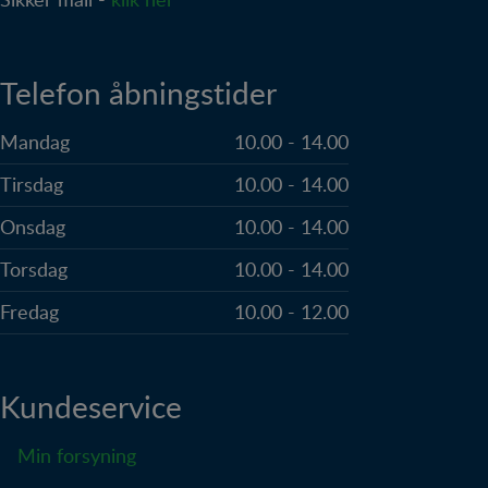
hjemmesider og registrerer, hvad brugeren
interesserer sig for/søger på for at kunne
personalisere indholdet på en hjemmeside - dvs. vise
indhold, som kan være interessant for den enkelte
Telefon åbningstider
bruger.
Mandag
10.00 - 14.00
Tirsdag
10.00 - 14.00
Onsdag
10.00 - 14.00
Torsdag
10.00 - 14.00
Fredag
10.00 - 12.00
Kundeservice
Min forsyning