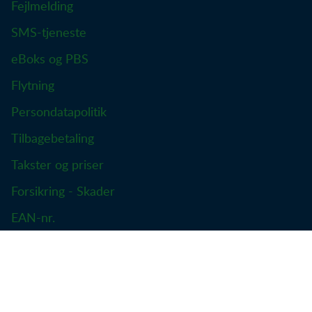
Fejlmelding
SMS-tjeneste
eBoks og PBS
Flytning
Persondatapolitik
Tilbagebetaling
Takster og priser
Forsikring - Skader
EAN-nr.
Find hurtigt vej