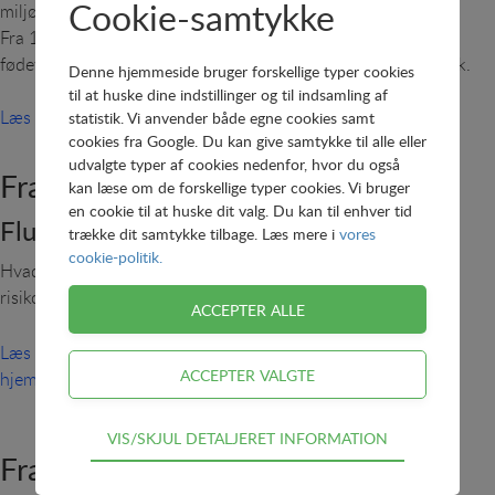
Cookie-samtykke
miljøet, og deres helbredseffekter skaber bekymring.
Fra 1. juli 2020 er tilsætning af fluorerede stoffer til
fødevarekontaktmaterialer af papir og pap forbudt i Danmark.
Denne hjemmeside bruger forskellige typer cookies
til at huske dine indstillinger og til indsamling af
Læs mere om PFAS på Sundhedsstyrelsens hjemmeside
statistik. Vi anvender både egne cookies samt
cookies fra Google. Du kan give samtykke til alle eller
udvalgte typer af cookies nedenfor, hvor du også
Fra Fødevarestyrelsen:
kan læse om de forskellige typer cookies. Vi bruger
en cookie til at huske dit valg. Du kan til enhver tid
Fluorstoffer (PFAS) i fødevarer
trække dit samtykke tilbage. Læs mere i
vores
cookie-politik.
Hvad er fluorstoffer (PFAS), hvor forekommer de, og hvilken
risikovurdering har de.
Læs mere om PFAS i fødevarer på Fødevarestyrelsens
hjemmeside
.
Teknisk
VIS/SKJUL DETALJERET INFORMATION
Fra Miljøstyrelsen:
Tekniske cookies er nødvendige for hjemmesidens
grundlæggende funktioner som fx navigation,