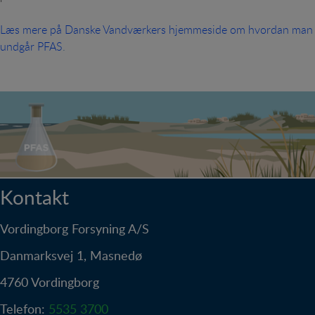
Læs mere på Danske Vandværkers hjemmeside om hvordan man
undgår PFAS
.
Kontakt
Vordingborg Forsyning A/S
Danmarksvej 1, Masnedø
4760 Vordingborg
Telefon:
5535 3700