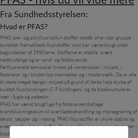
Fra Sundhedsstyrelsen:
Hvad er PFAS?
PFAS (per- og polyfluoroalkyl-stoffer) består af en stor gruppe
syntetisk fremstillede fluorstoffer, som har været brugt siden
begyndelsen af 1950'erne. Stofferne er stabile, svært
nedbrydelige og er vand- og fedtskyende.
Perfluorerede kemikalier findes på verdensplan i miljøet, i
fødevarer og i blodet hos mennesker og i modermælk. De er alle
til stede meget længe i miljøet på grund af deres høje styrke af
kulstof-fluorbindingen (C-F bindingen), og de bioakkumulerer
især i fugle og pattedyr.
PFAS har været brugt lige fra fødevareemballage,
brandslukningsskum til overfladebehandling og imprægnering af
tekstil, tæpper og i maling. PFAS flourstoffer er uhyre stabile og
svært nedbrydelige stoffer. De kan måles i lave koncentrationer i
blodet på befolkningen overalt i verden. PFAS er uønsket i