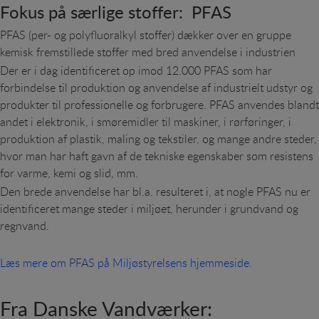
adgangskontrol samt indkøbskurv og kan derfor ikke
Fokus på særlige stoffer: PFAS
fravælges.
PFAS (per- og polyfluoralkyl stoffer) dækker over en gruppe
kemisk fremstillede stoffer med bred anvendelse i industrien
Statistik
Der er i dag identificeret op imod 12.000 PFAS som har
Statistik-cookies bruges til at optimere design,
forbindelse til produktion og anvendelse af industrielt udstyr og
brugervenlighed og effektiviteten af en hjemmeside.
Fx ved at indsamle besøgsstatistik om antal besøg
produkter til professionelle og forbrugere. PFAS anvendes blandt
og hvordan hjemmesiden bruges.
andet i elektronik, i smøremidler til maskiner, i rørføringer, i
produktion af plastik, maling og tekstiler, og mange andre steder,
Personalisering
hvor man har haft gavn af de tekniske egenskaber som resistens
Personaliserings-cookies (tracking-cookies) indsamler
for varme, kemi og slid, mm.
brugerens digitale fodspor på tværs af flere
Den brede anvendelse har bl.a. resulteret i, at nogle PFAS nu er
hjemmesider og registrerer, hvad brugeren
identificeret mange steder i miljøet, herunder i grundvand og
interesserer sig for/søger på for at kunne
regnvand.
personalisere indholdet på en hjemmeside - dvs. vise
indhold, som kan være interessant for den enkelte
bruger.
Læs mere om PFAS på Miljøstyrelsens hjemmeside.
Fra Danske Vandværker: