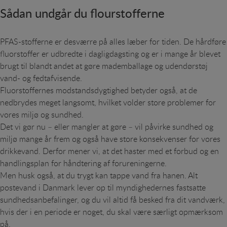
Sådan undgår du flourstofferne
PFAS-stofferne er desværre på alles læber for tiden. De hårdføre
fluorstoffer er udbredte i dagligdagsting og er i mange år blevet
brugt til blandt andet at gøre mademballage og udendørstøj
vand- og fedtafvisende.
Fluorstoffernes modstandsdygtighed betyder også, at de
nedbrydes meget langsomt, hvilket volder store problemer for
vores miljø og sundhed.
Det vi gør nu – eller mangler at gøre – vil påvirke sundhed og
miljø mange år frem og også have store konsekvenser for vores
drikkevand. Derfor mener vi, at det haster med et forbud og en
handlingsplan for håndtering af forureningerne.
Men husk også, at du trygt kan tappe vand fra hanen. Alt
postevand i Danmark lever op til myndighedernes fastsatte
sundhedsanbefalinger, og du vil altid få besked fra dit vandværk,
hvis der i en periode er noget, du skal være særligt opmærksom
på.