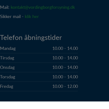
Mail:
kontakt@vordingborgforsyning.dk
Sikker mail -
klik her
Telefon åbningstider
Mandag
10.00 - 14.00
Tirsdag
10.00 - 14.00
Onsdag
10.00 - 14.00
Torsdag
10.00 - 14.00
Fredag
10.00 - 12.00
Kundeservice