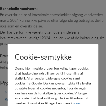
Bakkebølle vandværk:
En overskridelse af intestinale enterokokker afgang vandværket
marts 2024 kunne ikke påvises efterfølgende og betragtes derfor
ikke som en overskridelse.
Der har derfor ikke været nogen overskridelser af
kvalitetskravene i øvrigt i 2024 - heller ikke af de bakteriologiske
prøver.
Cookie-samtykke
Præstø vandværk:
Alle prøver i 2024 overholder kvalitetskravene - også de
bakteriologiske.
Denne hjemmeside bruger forskellige typer cookies
til at huske dine indstillinger og til indsamling af
statistik. Vi anvender både egne cookies samt
Prøveplaner:
cookies fra Google. Du kan give samtykke til alle eller
udvalgte typer af cookies nedenfor, hvor du også
Mørkeskov Vandværk
kan læse om de forskellige typer cookies. Vi bruger
en cookie til at huske dit valg. Du kan til enhver tid
Bakkebølle Vandværk
trække dit samtykke tilbage. Læs mere i
vores