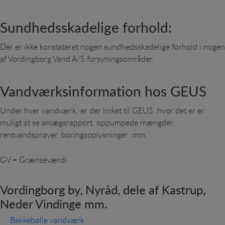
Personaliserings-cookies (tracking-cookies) indsamler
brugerens digitale fodspor på tværs af flere
Sundhedsskadelige forhold:
hjemmesider og registrerer, hvad brugeren
interesserer sig for/søger på for at kunne
Der er ikke konstateret nogen sundhedsskadelige forhold i nogen
personalisere indholdet på en hjemmeside - dvs. vise
indhold, som kan være interessant for den enkelte
af Vordingborg Vand A/S forsyningsområder.
bruger.
Vandværksinformation hos GEUS
Under hver vandværk, er der linket til GEUS hvor det er er
muligt at se anlægsrapport, oppumpede mængder,
rentvandsprøver, boringsoplysninger mm.
GV = Grænseværdi
Vordingborg by, Nyråd, dele af Kastrup,
Neder Vindinge mm.
Bakkebølle vandværk