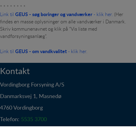
* * * * * * * *
GEUS - søg boringer og vandværker
Link til
- klik her
.
(Her
findes en masse oplysninger om alle vandværker i Danmark.
Skriv kommunenavnet og klik på "Vis liste med
vandforsyningsanlæg".
GEUS - om vandkvalitet
Link til
- klik her.
Kontakt
Vordingborg Forsyning A/S
Danmarksvej 1, Masnedø
4760 Vordingborg
Telefon:
5535 3700
Mail:
kontakt@vordingborgforsyning.dk