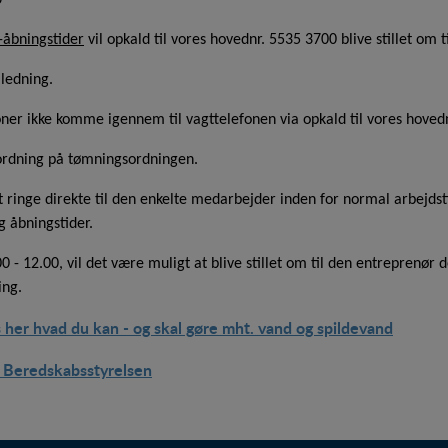
0
 til at optimere design, brugervenlighed og effektiviteten af en hjemmesid
-åbningstider
vil opkald til vores hovednr. 5535 3700 blive stillet om t
al besøg og hvordan hjemmesiden bruges.
jledning.
ing
s (tracking-cookies) indsamler brugerens digitale fodspor på tværs af fle
ioner ikke komme igennem til vagttelefonen via opkald til vores hovedn
en interesserer sig for/søger på for at kunne personalisere indholdet på e
nteressant for den enkelte bruger.
tordning på tømningsordningen.
at ringe direkte til den enkelte medarbejder inden for normal arbejdst
 åbningstider.
.00 - 12.00, vil det være muligt at blive stillet om til den entrepren
ing.
er hvad du kan - og skal gøre mht. vand og spildevand
- Beredskabsstyrelsen