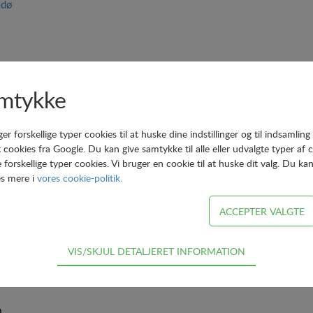
edø
mtykke
.gl/maps/Tydd86A3yTu
borgforsyning.dk
forskellige typer cookies til at huske dine indstillinger og til indsamling 
 :
forbrug@vordingborgforsyning.dk
cookies fra Google. Du kan give samtykke til alle eller udvalgte typer af 
orskellige typer cookies. Vi bruger en cookie til at huske dit valg. Du kan
æs mere i
vores cookie-politik.
0
VIS/SKJUL DETALJERET INFORMATION
dvendige for hjemmesidens grundlæggende funktioner som fx navigation,
or ikke fravælges.