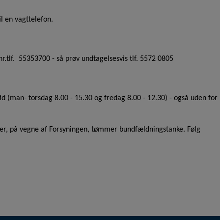
e. Fx ved at indsamle
il en vagttelefon.
re hjemmesider og
r.tlf. 55353700 - så prøv undtagelsesvis tlf. 5572 0805
n hjemmeside - dvs. vise
id (man- torsdag 8.00 - 15.30 og fredag 8.00 - 12.30) - også uden for
ør der, på vegne af Forsyningen, tømmer bundfældningstanke. Følg