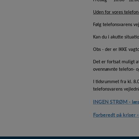
Fredag 10.00 - 12.0
Statistik-cookies bruges
Uden for vores telefon
besøgsstatistik om ant
Følg telefonsvarens ve
Personaliser
Personaliserings-cookie
Kan du i akutte situat
registrerer, hvad bruger
indhold, som kan være i
Obs - der er IKKE vag
Det er fortsat muligt 
ovennævnte telefon- og
I tidsrummet fra kl. 8
telefonsvarens vejledn
INGEN STRØM - læs h
Forberedt på kriser 