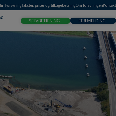
in Forsyning
Takster, priser og tilbagebetaling
Om forsyningen
Kontakt
nd
SELVBETJENING
FEJLMELDING