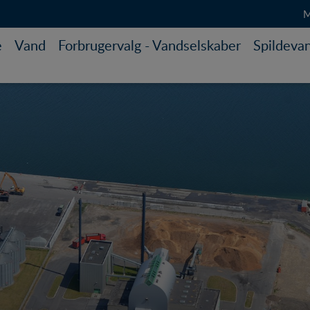
M
e
Vand
Forbrugervalg - Vandselskaber
Spildeva