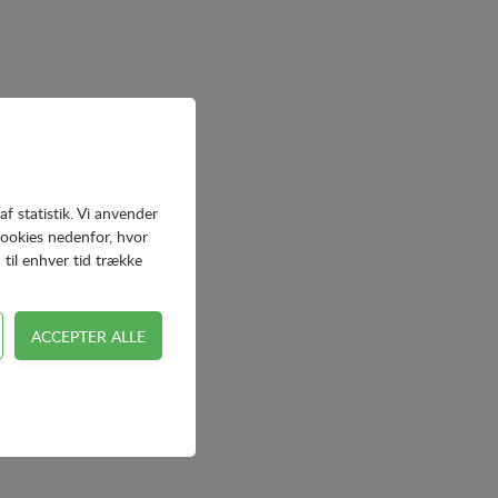
af statistik. Vi anvender
cookies nedenfor, hvor
 til enhver tid trække
 adgangskontrol samt