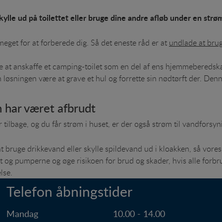
kylle ud på toilettet eller bruge dine andre afløb under en strø
meget for at forberede dig. Så det eneste råd er at
undlade at brug
 at anskaffe et camping-toilet som en del af ens hjemmeberedsk
løsningen være at grave et hul og forrette sin nødtørft der. Denn
har været afbrudt
tilbage, og du får strøm i huset, er der også strøm til vandfors
 bruge drikkevand eller skylle spildevand ud i kloakken, så vores s
t og pumperne og øge risikoen for brud og skader, hvis alle forbr
else.
Telefon åbningstider
Mandag
10.00 - 14.00