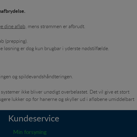
mafbrydelse.
e dine afløb,
mens strømmen er afbrudt.
ab (prepping).
e løsning er dog kun brugbar i yderste nødstilfælde.
yningen og spildevandshåndteringen.
ystemer ikke bliver unødigt overbelastet. Det vil give et stort
ugere lukker op for hanerne og skyller ud i afløbene umiddelbart
Kundeservice
Min forsyning