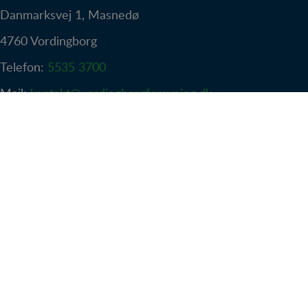
Danmarksvej 1, Masnedø
4760 Vordingborg
Telefon:
5535 3700
Mail:
kontakt@vordingborgforsyning.dk
Sikker mail -
klik her
Find hurtigt vej