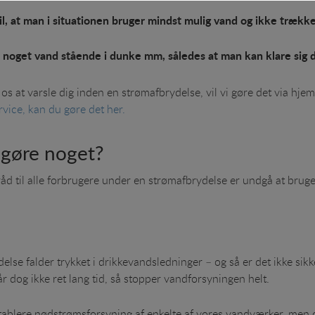
il, at man i situationen bruger mindst mulig vand og ikke trække
 til at optimere design, brugervenlighed og effektiviteten af en hjemmesid
ve noget vand stående i dunke mm, således at man kan klare si
al besøg og hvordan hjemmesiden bruges.
ing
r os at varsle dig inden en strømafbrydelse, vil vi gøre det via h
s (tracking-cookies) indsamler brugerens digitale fodspor på tværs af fle
vice, kan du gøre det her.
en interesserer sig for/søger på for at kunne personalisere indholdet på e
nteressant for den enkelte bruger.
 gøre noget?
 råd til alle forbrugere under en strømafbrydelse er undgå at brug
lse falder trykket i drikkevandsledninger – og så er det ikke sik
r dog ikke ret lang tid, så stopper vandforsyningen helt.
tablere nødstrømsforsyning af enkelte af vores vandværker, men d