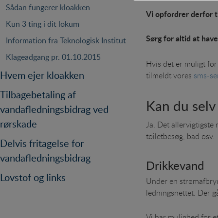
Sådan fungerer kloakken
Vi opfordrer derfor t
Statistik
Kun 3 ting i dit lokum
Statistik-cookies bruges
Sørg for altid at ha
besøgsstatistik om ant
Information fra Teknologisk Institut
Klageadgang pr. 01.10.2015
Personaliser
Hvis det er muligt fo
Hvem ejer kloakken
Personaliserings-cookie
tilmeldt vores
sms-ser
registrerer, hvad bruger
Tilbagebetaling af
indhold, som kan være i
Kan du selv
vandafledningsbidrag ved
rørskade
Ja. Det allervigtigste
toiletbesøg, bad osv.
Delvis fritagelse for
vandafledningsbidrag
Drikkevand
Lovstof og links
Under en strømafbryde
ledningsnettet. Der gå
Vi har mulighed for e