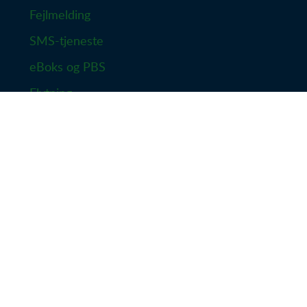
Fejlmelding
SMS-tjeneste
eBoks og PBS
Flytning
Persondatapolitik
Tilbagebetaling
Takster og priser
Forsikring - Skader
EAN-nr.