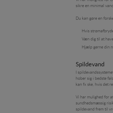
sikre en minimal vand
Du kan gøre en forsk
Hvis strømafbrydels
Væn dig til at hav
Hjælp gerne din na
Spildevand
I spildevandssystemet
hober sig i bedste fa
kan fx ske, hvis det 
Vi har mulighed for a
sundhedsmæssig risik
spildevand frem til 