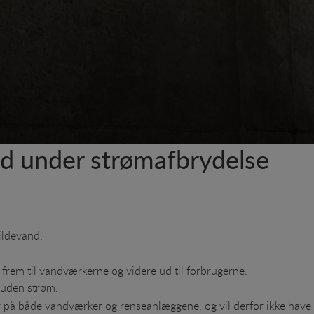
nd under strømafbrydelse
pildevand.
frem til vandværkerne og videre ud til forbrugerne.
e uden strøm.
r på både vandværker og renseanlæggene. og vil derfor ikke have