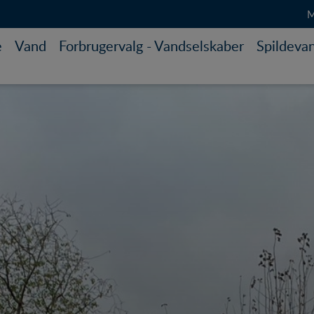
M
e
Vand
Forbrugervalg - Vandselskaber
Spildeva