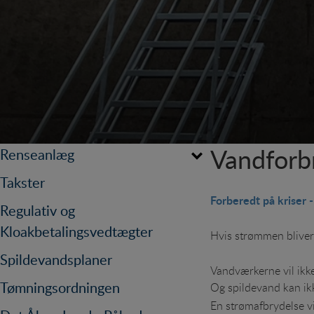
Vandforbr
Renseanlæg
Driftsberetninger mm
Takster
Tidligere år
Bogø
Forberedt på kriser 
Regulativ og
Bønsvig
Kloakbetalingsvedtægter
Hvis strømmen bliver
Damme Askeby
Spildevandsplaner
Kalvehave
Vandværkerne vil ikke
Tømningsordningen
Og spildevand kan ik
Klintholm
En strømafbrydelse v