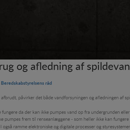
ug og afledning af spildeva
- Beredskabstyrelsens råd
 afbrudt, påvirker det både vandforsyningen og afledningen af s
 fungere da der kan ikke pumpes vand op fra undergrunden eller 
ke pumpes frem til renseanlæggene - som heller ikke kan funger
il også ramme elektroniske og digitale processer og styresysteme