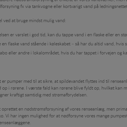
forsyning fx via tankvogne eller kortvarigt vand på ledningsnettet
el ved at bruge mindst mulig vand:
en er varslet i god tid, kan du tappe vand i en flaske eller en stør
e en flaske vand stående i køleskabet – så har du altid vand, hvis 
bo eller andre i lokalområdet, hvis du har tappet i forvejen og 
 er pumper med til at sikre, at spildevandet flyttes ind til ren
ld op i rørene. I værste fald kan rørene blive fyldt op, hvilket k
regner kraftigt samtidig med strømafbrydelsen.
t oprettet en nødstrømsforsyning af vores renseanlæg, men primært
o. Vi har ingen mulighed for at nødforsyne vores mange pumpesta
vrenseanlæggene.