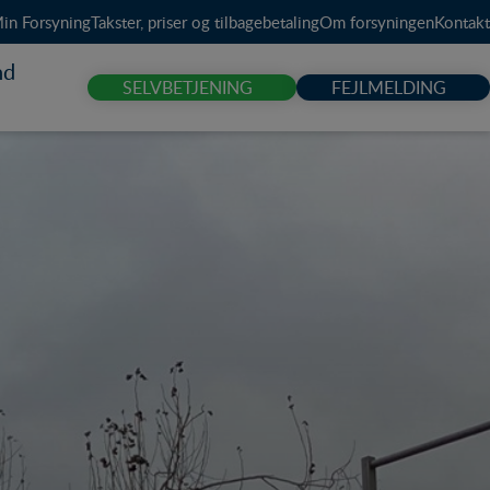
in Forsyning
Takster, priser og tilbagebetaling
Om forsyningen
Kontakt
nd
SELVBETJENING
FEJLMELDING