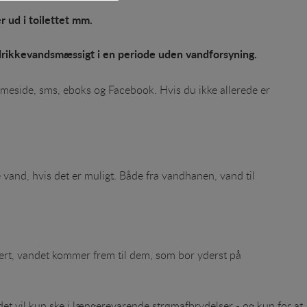
r ud i toilettet mm.
e. Fx ved at indsamle
g drikkevandsmæssigt i en periode uden vandforsyning.
jemmeside, sms, eboks og Facebook. Hvis du ikke allerede er
re hjemmesider og
n hjemmeside - dvs. vise
e vand, hvis det er muligt. Både fra vandhanen, vand til
kert, vandet kommer frem til dem, som bor yderst på
et vil kun ske i længerevarende strømafbrydelser - og kun for at