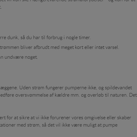
.
re dunk, så du har til forbrug i nogle timer.
strømmen bliver afbrudt med meget kort eller intet varsel.
kan undvære noget.
seanlæggene. Uden strøm fungerer pumperne ikke, og spildevandet
an medføre oversvømmelse af kældre mm. og overløb til naturen. Det
 for at sikre at vi ikke forurener vores omgivelse eller skaber
tioner med strøm, så det vil ikke være muligt at pumpe