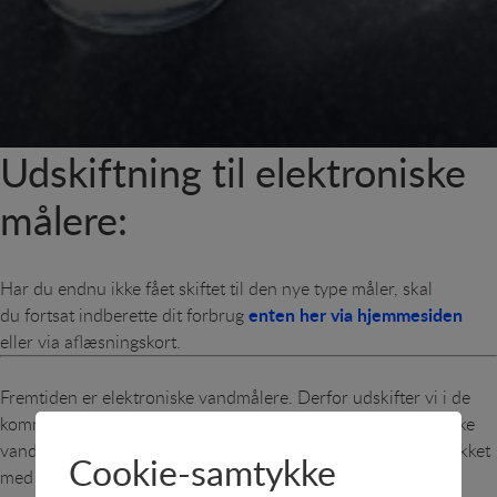
Udskiftning til elektroniske
målere:
Har du endnu ikke fået skiftet til den nye type måler, skal
enten her via hjemmesiden
du fortsat indberette dit forbrug
eller via aflæsningskort.
Fremtiden er elektroniske vandmålere. Derfor udskifter vi i de
kommende år, de gamle mekaniske vandmålere til elektroniske
vandmålere, der ud over at registrere vandforbruget, er spækket
Cookie-samtykke
med flere intelligente funktioner: