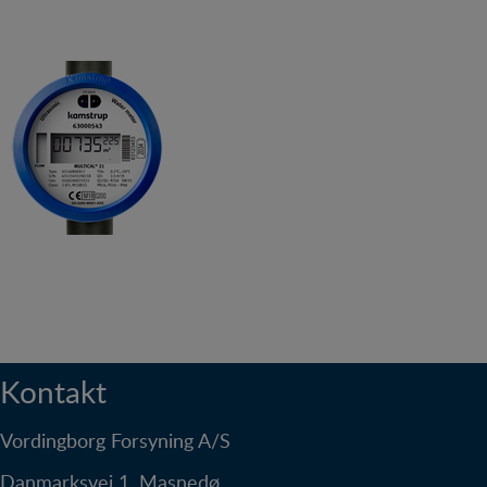
Statistik
Statistik-cookies bruges til at optimere design,
brugervenlighed og effektiviteten af en hjemmeside.
Fx ved at indsamle besøgsstatistik om antal besøg
og hvordan hjemmesiden bruges.
Personalisering
Personaliserings-cookies (tracking-cookies) indsamler
brugerens digitale fodspor på tværs af flere
hjemmesider og registrerer, hvad brugeren
interesserer sig for/søger på for at kunne
personalisere indholdet på en hjemmeside - dvs. vise
indhold, som kan være interessant for den enkelte
bruger.
Kontakt
Vordingborg Forsyning A/S
Danmarksvej 1, Masnedø