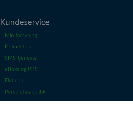
Kundeservice
Min forsyning
Fejlmelding
SMS-tjeneste
eBoks og PBS
Flytning
Persondatapolitik
Tilbagebetaling
Takster og priser
Forsikring - Skader