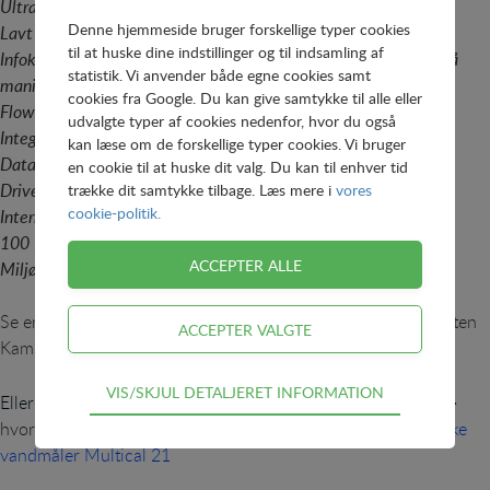
Ultralyds måleteknik
Denne hjemmeside bruger forskellige typer cookies
Lavt start-flow
til at huske dine indstillinger og til indsamling af
Infokoder for lækager, brud, tør måler, modsat flow og forsøg på
statistik. Vi anvender både egne cookies samt
manipulation
cookies fra Google. Du kan give samtykke til alle eller
Flow- og temperaturovervågning
udvalgte typer af cookies nedenfor, hvor du også
Integreret radiokommunikation
kan læse om de forskellige typer cookies. Vi bruger
Datalogging og fjernaflæsning
en cookie til at huske dit valg. Du kan til enhver tid
Drive-by eller netværksaflæsning
trække dit samtykke tilbage. Læs mere i
vores
cookie-politik.
Internt litium batteri med op til 16 års levetid
100 % vakuumforseglet konstruktion
Miljøvenlig
Se en
lille film om den elektroniske vandmåler
fra producenten
Kamstrup.
Teknisk
VIS/SKJUL DETALJERET INFORMATION
Kamstrups hjemmeside
-
Eller se mere om vandløsninger på
Tekniske cookies er nødvendige for hjemmesidens
hvor du bl.a kan læse mere om
den mest anvendt elektroniske
grundlæggende funktioner som fx navigation,
vandmåler Multical 21
adgangskontrol samt indkøbskurv og kan derfor ikke
fravælges.