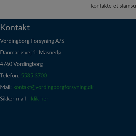
indhold, som kan være i
kontakte et slams
Kontakt
Vordingborg Forsyning A/S
Danmarksvej 1, Masnedø
4760 Vordingborg
Telefon:
5535 3700
Mail:
kontakt@vordingborgforsyning.dk
Sikker mail -
klik her