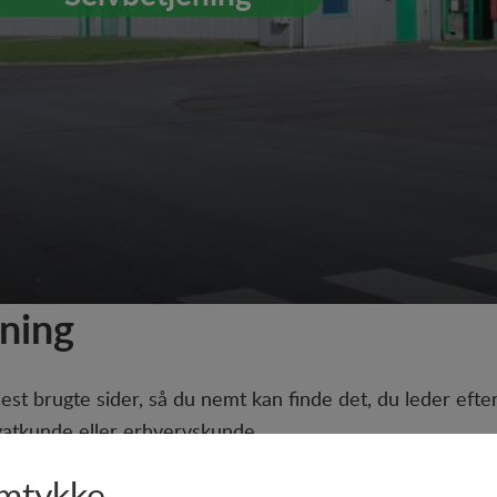
ening
est brugte sider, så du nemt kan finde det, du leder efte
vatkunde eller erhvervskunde.
mtykke