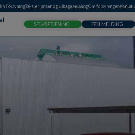
in Forsyning
Takster, priser og tilbagebetaling
Om forsyningen
Kontakt
nd
SELVBETJENING
FEJLMELDING