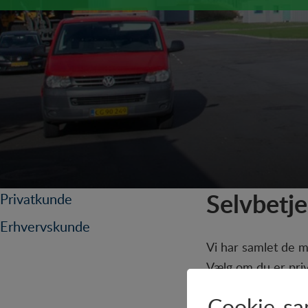
Selvbetj
Privatkunde
Erhvervskunde
Vi har samlet de m
Vælg om du er pri
Cookie-sa
Privatkunde