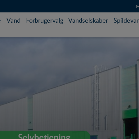
M
e
Vand
Forbrugervalg - Vandselskaber
Spildeva
Selvbetjening