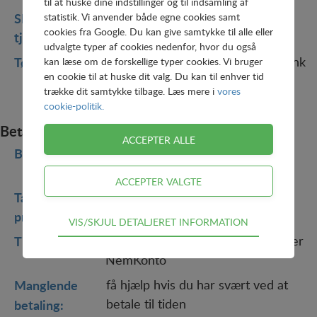
til at huske dine indstillinger og til indsamling af
SMS-
tilmeld dig SMS-varsling ved
statistik. Vi anvender både egne cookies samt
cookies fra Google. Du kan give samtykke til alle eller
tjeneste
:
driftsforstyrrelser
udvalgte typer af cookies nedenfor, hvor du også
Tømningsordning:
se hvornår din bundfældningstank
kan læse om de forskellige typer cookies. Vi bruger
en cookie til at huske dit valg. Du kan til enhver tid
tømmes
trække dit samtykke tilbage. Læs mere i
vores
cookie-politik.
Betaling
Betalingsmuligheder:
tilmeld betalingsservice,
MobilePay eller e-Boks
Takster og
se priser for vand, spildevand og
priser
:
fjernvarme
Teknisk
VIS/SKJUL DETALJERET INFORMATION
Tekniske cookies er nødvendige for hjemmesidens
Tilbagebetaling:
læs om tilbagebetaling via PBS eller
grundlæggende funktioner som fx navigation,
NemKonto
adgangskontrol samt indkøbskurv og kan derfor ikke
fravælges.
Manglende
få hjælp hvis du har svært ved at
betale til tiden
betaling:
Statistik