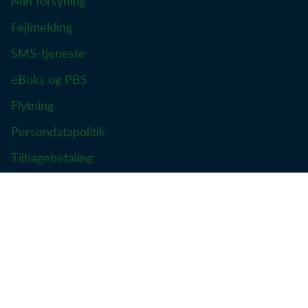
Min forsyning
Fejlmelding
SMS-tjeneste
eBoks og PBS
Flytning
Persondatapolitik
Tilbagebetaling
Takster og priser
Forsikring - Skader
EAN-nr.